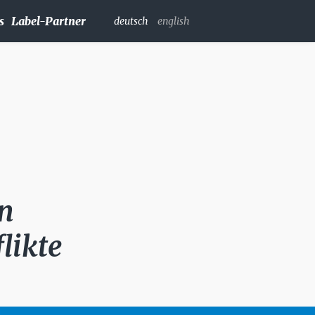
s
Label-Partner
deutsch
english
n
likte