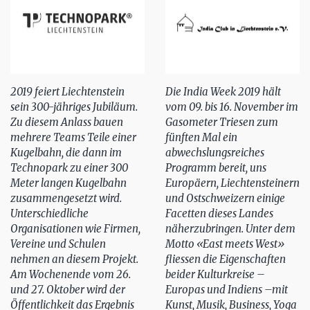
2019 feiert Liechtenstein
Die India Week 2019 hält
sein 300-jähriges Jubiläum.
vom 09. bis 16. November im
Zu diesem Anlass bauen
Gasometer Triesen zum
mehrere Teams Teile einer
fünften Mal ein
Kugelbahn, die dann im
abwechslungsreiches
Technopark zu einer 300
Programm bereit, uns
Meter langen Kugelbahn
Europäern, Liechtensteinern
zusammengesetzt wird.
und Ostschweizern einige
Unterschiedliche
Facetten dieses Landes
Organisationen wie Firmen,
näherzubringen. Unter dem
Vereine und Schulen
Motto «East meets West»
nehmen an diesem Projekt.
fliessen die Eigenschaften
Am Wochenende vom 26.
beider Kulturkreise –
und 27. Oktober wird der
Europas und Indiens –mit
Öffentlichkeit das Ergebnis
Kunst, Musik, Business, Yoga