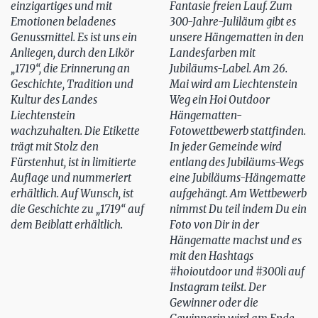
einzigartiges und mit
Fantasie freien Lauf. Zum
Emotionen beladenes
300-Jahre-Juliläum gibt es
Genussmittel. Es ist uns ein
unsere Hängematten in den
Anliegen, durch den Likör
Landesfarben mit
„1719“, die Erinnerung an
Jubiläums-Label. Am 26.
Geschichte, Tradition und
Mai wird am Liechtenstein
Kultur des Landes
Weg ein Hoi Outdoor
Liechtenstein
Hängematten-
wachzuhalten. Die Etikette
Fotowettbewerb stattfinden.
trägt mit Stolz den
In jeder Gemeinde wird
Fürstenhut, ist in limitierte
entlang des Jubiläums-Wegs
Auflage und nummeriert
eine Jubiläums-Hängematte
erhältlich. Auf Wunsch, ist
aufgehängt. Am Wettbewerb
die Geschichte zu „1719“ auf
nimmst Du teil indem Du ein
dem Beiblatt erhältlich.
Foto von Dir in der
Hängematte machst und es
mit den Hashtags
#hoioutdoor und #300li auf
Instagram teilst. Der
Gewinner oder die