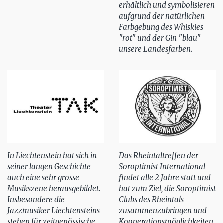
erhältlich und symbolisieren
aufgrund der natürlichen
Farbgebung des Whiskies
"rot" und der Gin "blau"
unsere Landesfarben.
In Liechtenstein hat sich in
Das Rheintaltreffen der
seiner langen Geschichte
Soroptimist International
auch eine sehr grosse
findet alle 2 Jahre statt und
Musikszene herausgebildet.
hat zum Ziel, die Soroptimist
Insbesondere die
Clubs des Rheintals
Jazzmusiker Liechtensteins
zusammenzubringen und
stehen für zeitgenössische
Kooperationsmöglichkeiten