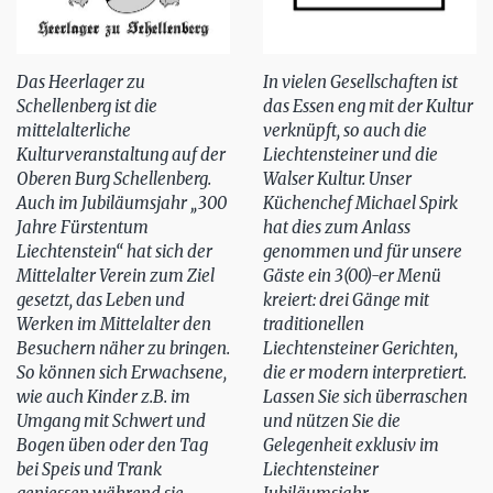
Das Heerlager zu
In vielen Gesellschaften ist
Schellenberg ist die
das Essen eng mit der Kultur
mittelalterliche
verknüpft, so auch die
Kulturveranstaltung auf der
Liechtensteiner und die
Oberen Burg Schellenberg.
Walser Kultur. Unser
Auch im Jubiläumsjahr „300
Küchenchef Michael Spirk
Jahre Fürstentum
hat dies zum Anlass
Liechtenstein“ hat sich der
genommen und für unsere
Mittelalter Verein zum Ziel
Gäste ein 3(00)-er Menü
gesetzt, das Leben und
kreiert: drei Gänge mit
Werken im Mittelalter den
traditionellen
Besuchern näher zu bringen.
Liechtensteiner Gerichten,
So können sich Erwachsene,
die er modern interpretiert.
wie auch Kinder z.B. im
Lassen Sie sich überraschen
Umgang mit Schwert und
und nützen Sie die
Bogen üben oder den Tag
Gelegenheit exklusiv im
bei Speis und Trank
Liechtensteiner