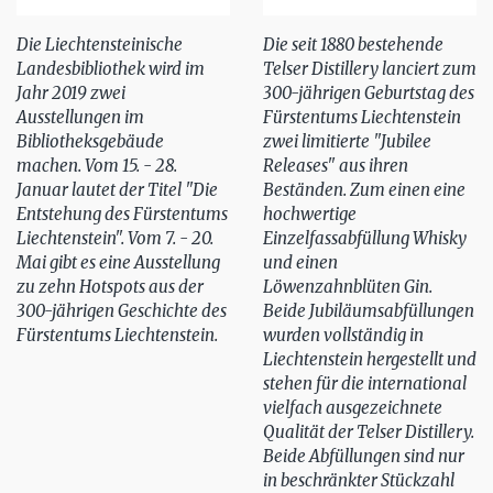
Die Liechtensteinische
Die seit 1880 bestehende
Landesbibliothek wird im
Telser Distillery lanciert zum
Jahr 2019 zwei
300-jährigen Geburtstag des
Ausstellungen im
Fürstentums Liechtenstein
Bibliotheksgebäude
zwei limitierte "Jubilee
machen. Vom 15. - 28.
Releases" aus ihren
Januar lautet der Titel "Die
Beständen. Zum einen eine
Entstehung des Fürstentums
hochwertige
Liechtenstein". Vom 7. - 20.
Einzelfassabfüllung Whisky
Mai gibt es eine Ausstellung
und einen
zu zehn Hotspots aus der
Löwenzahnblüten Gin.
300-jährigen Geschichte des
Beide Jubiläumsabfüllungen
Fürstentums Liechtenstein.
wurden vollständig in
Liechtenstein hergestellt und
stehen für die international
vielfach ausgezeichnete
Qualität der Telser Distillery.
Beide Abfüllungen sind nur
in beschränkter Stückzahl