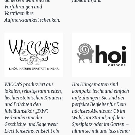
geniessen während sie
Jubiläumsjahr.
Vorführungen und
Vorträgen ihre
Aufmerksamkeit schenken.
WICCA’S produziert aus
Hoi Hängematten sind
lokalen, selbstgesammelten,
kompakt, leicht und einfach
liechtensteinischen Kräutern
aufzuhängen. Sie sind der
und Früchten den
perfekte Begleiter für Dein
Jubiläumslikör „1719“.
nächstes Abenteuer. Ob im
Verbunden mit der
Wald, am Strand, auf dem
Geschichte und Sagenwelt
Spielplatz oder im Garten –
Liechtensteins, entsteht ein
nimm sie mit und lass deiner