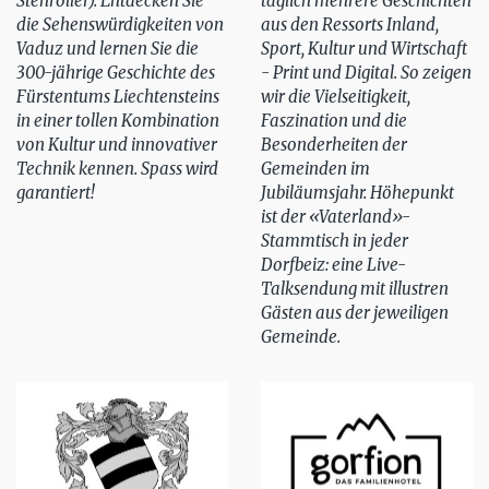
Stehroller). Entdecken Sie
täglich mehrere Geschichten
die Sehenswürdigkeiten von
aus den Ressorts Inland,
Vaduz und lernen Sie die
Sport, Kultur und Wirtschaft
300-jährige Geschichte des
- Print und Digital. So zeigen
Fürstentums Liechtensteins
wir die Vielseitigkeit,
in einer tollen Kombination
Faszination und die
von Kultur und innovativer
Besonderheiten der
Technik kennen. Spass wird
Gemeinden im
garantiert!
Jubiläumsjahr. Höhepunkt
ist der «Vaterland»-
Stammtisch in jeder
Dorfbeiz: eine Live-
Talksendung mit illustren
Gästen aus der jeweiligen
Gemeinde.