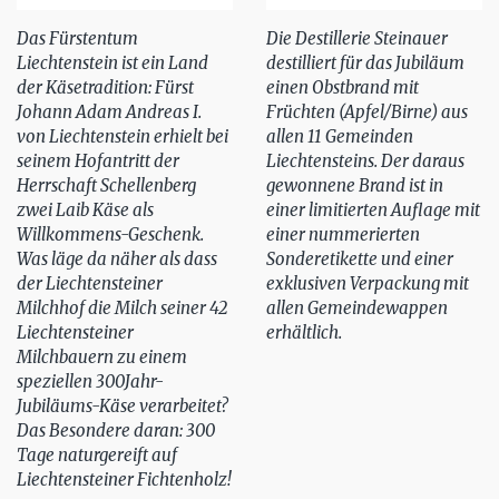
Das Fürstentum
Die Destillerie Steinauer
Liechtenstein ist ein Land
destilliert für das Jubiläum
der Käsetradition: Fürst
einen Obstbrand mit
Johann Adam Andreas I.
Früchten (Apfel/Birne) aus
von Liechtenstein erhielt bei
allen 11 Gemeinden
seinem Hofantritt der
Liechtensteins. Der daraus
Herrschaft Schellenberg
gewonnene Brand ist in
zwei Laib Käse als
einer limitierten Auflage mit
Willkommens-Geschenk.
einer nummerierten
Was läge da näher als dass
Sonderetikette und einer
der Liechtensteiner
exklusiven Verpackung mit
Milchhof die Milch seiner 42
allen Gemeindewappen
Liechtensteiner
erhältlich.
Milchbauern zu einem
speziellen 300Jahr-
Jubiläums-Käse verarbeitet?
Das Besondere daran: 300
Tage naturgereift auf
Liechtensteiner Fichtenholz!