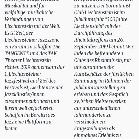
Musikalität und für
zu nutzen. Der Soroptimist
vielfältige musikalische
Club Liechtenstein ist im
Verbindungen von
Jubiläumsjahr "300 Jahre
Liechtenstein mit der Welt.
Liechtenstein" mit der
Es ist Zeit, der
Durchführung des
Liechtensteiner Jazzszene
Rheintaltreffens am 26.
ein Forum zu schaffen: Die
September 2019 betraut. Wir
TANGENTE und das TAK
laden die befreundeten
Theater Liechtenstein
Clubs des Rheintals ein, mit
richten 2019 gemeinsam das
uns zusammen die
1. Liechtensteiner
Kunstschätze der fürstlichen
Jazzfestival aus! Ziel des
Sammlung im Rahmen der
Festivals ist, Liechtensteiner
Jubiläumsausstellung zu
Jazzkünstler/innen
erleben und das Gespräch
zusammenzubringen und
zwischen Meisterwerken
ihrem weit gefächerten
aus unterschiedlichen
Schaffen im Bereich des
Jahrhunderten zu
Jazz eine Plattform zu
verschiedenen
bieten.
Fragestellungen als
einmaliges Erlebnis zu