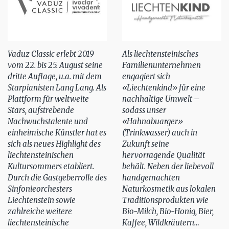
Vaduz Classic erlebt 2019
Als liechtensteinisches
vom 22. bis 25. August seine
Familienunternehmen
dritte Auflage, u.a. mit dem
engagiert sich
Starpianisten Lang Lang. Als
«Liechtenkind» für eine
Plattform für weltweite
nachhaltige Umwelt –
Stars, aufstrebende
sodass unser
Nachwuchstalente und
«Hahnabuarger»
einheimische Künstler hat es
(Trinkwasser) auch in
sich als neues Highlight des
Zukunft seine
liechtensteinischen
hervorragende Qualität
Kultursommers etabliert.
behält. Neben der liebevoll
Durch die Gastgeberrolle des
handgemachten
Sinfonieorchesters
Naturkosmetik aus lokalen
Liechtenstein sowie
Traditionsprodukten wie
zahlreiche weitere
Bio-Milch, Bio-Honig, Bier,
liechtensteinische
Kaffee, Wildkräutern…