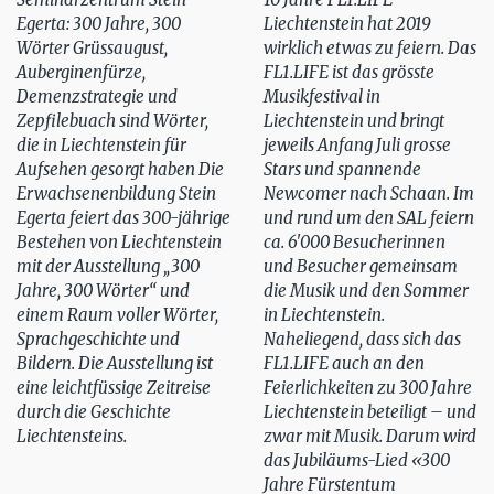
Egerta: 300 Jahre, 300
Liechtenstein hat 2019
Wörter Grüssaugust,
wirklich etwas zu feiern. Das
Auberginenfürze,
FL1.LIFE ist das grösste
Demenzstrategie und
Musikfestival in
Zepfilebuach sind Wörter,
Liechtenstein und bringt
die in Liechtenstein für
jeweils Anfang Juli grosse
Aufsehen gesorgt haben Die
Stars und spannende
Erwachsenenbildung Stein
Newcomer nach Schaan. Im
Egerta feiert das 300-jährige
und rund um den SAL feiern
Bestehen von Liechtenstein
ca. 6'000 Besucherinnen
mit der Ausstellung „300
und Besucher gemeinsam
Jahre, 300 Wörter“ und
die Musik und den Sommer
einem Raum voller Wörter,
in Liechtenstein.
Sprachgeschichte und
Naheliegend, dass sich das
Bildern. Die Ausstellung ist
FL1.LIFE auch an den
eine leichtfüssige Zeitreise
Feierlichkeiten zu 300 Jahre
durch die Geschichte
Liechtenstein beteiligt – und
Liechtensteins.
zwar mit Musik. Darum wird
das Jubiläums-Lied «300
Jahre Fürstentum