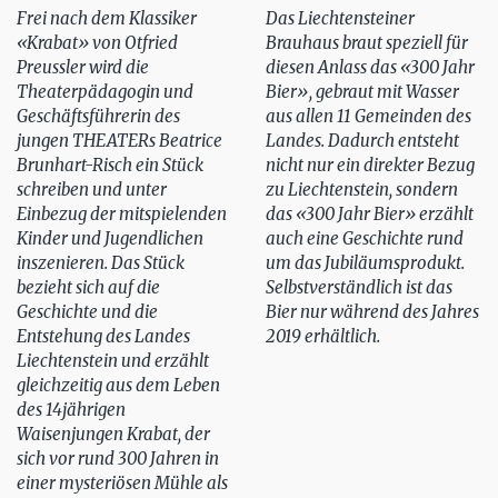
Frei nach dem Klassiker
Das Liechtensteiner
«Krabat» von Otfried
Brauhaus braut speziell für
Preussler wird die
diesen Anlass das «300 Jahr
Theaterpädagogin und
Bier», gebraut mit Wasser
Geschäftsführerin des
aus allen 11 Gemeinden des
jungen THEATERs Beatrice
Landes. Dadurch entsteht
Brunhart-Risch ein Stück
nicht nur ein direkter Bezug
schreiben und unter
zu Liechtenstein, sondern
Einbezug der mitspielenden
das «300 Jahr Bier» erzählt
Kinder und Jugendlichen
auch eine Geschichte rund
inszenieren. Das Stück
um das Jubiläumsprodukt.
bezieht sich auf die
Selbstverständlich ist das
Geschichte und die
Bier nur während des Jahres
Entstehung des Landes
2019 erhältlich.
Liechtenstein und erzählt
gleichzeitig aus dem Leben
des 14jährigen
Waisenjungen Krabat, der
sich vor rund 300 Jahren in
einer mysteriösen Mühle als