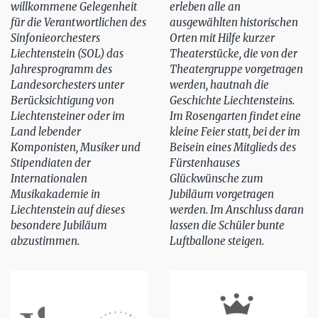
willkommene Gelegenheit
erleben alle an
für die Verantwortlichen des
ausgewählten historischen
Sinfonieorchesters
Orten mit Hilfe kurzer
Liechtenstein (SOL) das
Theaterstücke, die von der
Jahresprogramm des
Theatergruppe vorgetragen
Landesorchesters unter
werden, hautnah die
Berücksichtigung von
Geschichte Liechtensteins.
Liechtensteiner oder im
Im Rosengarten findet eine
Land lebender
kleine Feier statt, bei der im
Komponisten, Musiker und
Beisein eines Mitglieds des
Stipendiaten der
Fürstenhauses
Internationalen
Glückwünsche zum
Musikakademie in
Jubiläum vorgetragen
Liechtenstein auf dieses
werden. Im Anschluss daran
besondere Jubiläum
lassen die Schüler bunte
abzustimmen.
Luftballone steigen.