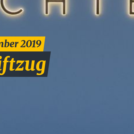
ember 2019
iftzug