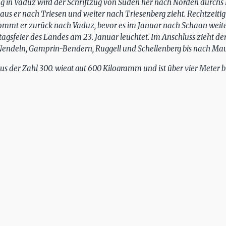
ng in Vaduz wird der Schriftzug von Süden her nach Norden durchs 
us er nach Triesen und weiter nach Triesenberg zieht. Rechtzeitig
ommt er zurück nach Vaduz, bevor es im Januar nach Schaan weite
tagsfeier des Landes am 23. Januar leuchtet. Im Anschluss zieht d
Nendeln, Gamprin-Bendern, Ruggell und Schellenberg bis nach M
us der Zahl 300, wiegt gut 600 Kilogramm und ist über vier Meter b
Aktuelles