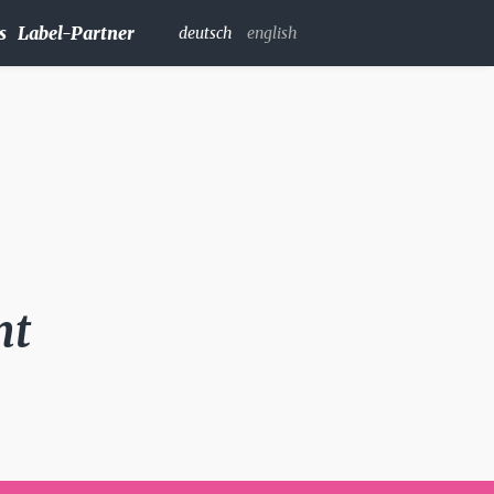
s
Label-Partner
deutsch
english
nt