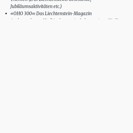
Jubiläumsaktivitäten etc.)
«OHO 300»: Das Liechtenstein-Magazin
Ambassadoren-Kit (Liechtenstein-Informations-Kit für
VIPs)
Zusätzlich können bei Liechtenstein Marketing
Merchandising-Artikel bestellt werden. Diese Artikel beginnen
bei Kugelschreibern und Pins und reichen
bis hin zu USB-Sticks und Wollmützen. Anlässlich des
Jubiläums werden die normalerweise erhältlichen
Merchandising Artikel durch spezielle 300-Jahre-
Artikel ergänzt werden.
In Zusammenarbeit mit