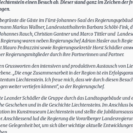
chtenstein einen Besuch ab. Dieser stand ganz im Zeichen der fr
ngen.
 begrüsste die Gäste im Fürst-Johannes-Saal des Regierungsgebäu
ann Markus Wallner, Landesstatthalterin Barbara Schöbi-Fink, d
 Johannes Rauch, Christian Gantner und Marco Tittler und Landes
r Regierung waren neben Regierungschef Adrian Hasler auch Regier
t Mauro Pedrazzini sowie Regierungssekretär Horst Schädler anwe
ner Regierungsmitglieder durch ihre Partnerinnen und Partner.
nen Grussworten den intensiven und produktiven Austausch von Lie
ene. „Die enge Zusammenarbeit in der Region ist ein Erfolgsgara
tentum Liechtenstein. Ich freue mich, dass wir durch diesen Besuc
en weiter vertiefen können“, so der Regierungschef.
ete Leander Schädler die Gruppe durch das Landtagsgebäude und e
che Geschehen und in die Geschichte Liechtensteins. Im Anschluss
ion im Kunstmuseum Liechtenstein und stellte die Jubiläumsausst
r. Anschliessend lud die Regierung die Vorarlberger Landesregie
ne Gelegenheit bot, um sich über wichtige aktuelle Entwicklungen
hen.