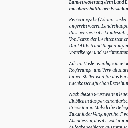
Landesregierung dem Land Lie
nachbarschaftlichen Beziehu
Regierungschef Adrian Hasler
angereist waren Landeshauptm
Rüscher sowie die Landesräte
Von Seiten der Liechtensteine
Daniel Risch und Regierungsra
Vorarlberger und Liechtenstei
Adrian Hasler würdigte in sei
Regierungs- und Verwaltungseb
hohen Stellenwert für das Fürs
nachbarschaftlichen Beziehung
Nach diesen Grussworten leit
Einblick in das parlamentaris
Friedemann Malsch die Delegat
Zukunft der Vergangenheit“ vo
Abendessen, das die willkomme
Aufgabengebieten auszutausc