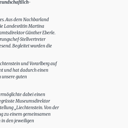
eundschaftlich-
des. Aus dem Nachbarland
ie Landesrätin Martina
amtsdirektor Günther Eberle.
ungschef-Stellvertreter
send. Begleitet wurden die
chtenstein und Vorarlberg auf
nt und hat dadurch einen
h unsere guten
rmöglichte dabei einen
 begrüsste Museumsdirektor
ellung „Liechtenstein. Von der
rung zu einem gemeinsamen
 in den jeweiligen