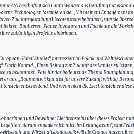
Agentur A45 beschäftigt sich Laura Wanger aus Berufung mit visionä
derne Technologien faszinieren sie. „Mit meinem Engagement im 
iven Zukunftsgestaltung Liechtensteins beitragen“, sagt sie überzeugt
hitekten, Bauherren, Planer, Investoren und Fachleute die Works
n ihre zukünftigen Projekte einbringen.
„European Global Studies“, interessiert an Politik und Weltgeschehe
lorin Konrad. „Einen Beitrag zur Zukunft des Landes zu leisten, f
nce zu bekommen, Pate für das bedeutende Thema Raumplanung zu s
rt er aus: „Raumentwicklung ist für unsere Zukunft wichtig. Beson
iechtenstein entscheidend. Und wenn nicht die Liechtensteiner die
Bewohnerinnen und Bewohner Liechtensteins über dieses Projekt m
 begeistert, darum engagiere ich mich im Leitungsteam“, sagt Feli
swirtschaft und Wirtschaftspädagogik will die Chance nutzen, ihre 