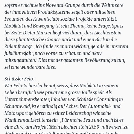
sofern er nicht seine Noventa-Gruppe durch die Weltmeere
der innovativen Produktsysteme segelt oder mit seinen
Freunden des Kiwanisclubs soziale Projekte unterstützt.
Mobilität und Bewegung ist sein Thema, keine Frage. Spass
bei Seite: Dieter Marxer liegt viel daran, dass Liechtenstein
diese phantastische Chance packt und einen Blick in die
Zukunft wagt. „Ich finde es enorm wichtig, gerade in unserem
Jubiläumsjahr, nach vorne zu schauen und aktiv
mitzugestalten.“ Dies mit der gesamten Bevölkerung zu tun,
sei eine wunderbare Idee.
Schüssler Felix
Wer Felix Schüssler kennt, weiss, dass Mobilität in seinem
Leben beruflich wie privat eine grosse Rolle spielt. Als
Unternehmensberater, Inhaber von Schüssler Consulting in
Schaanwald, ist er ständig auf Achse. Der Automobil- und
Motorsport gehören zu seiner Leidenschaft wie seine
Wahlheimat Liechtenstein. „Für meine Frau und mich ist es
eine Ehre, am Projekt ‛Mein Liechtenstein 2039‘ mitwirken zu
dürfen und so zur Gestaltung der Zukunft unseres Landes