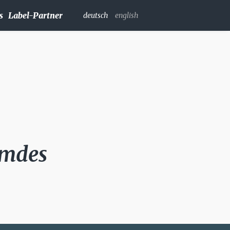
s
Label-Partner
deutsch
english
emdes