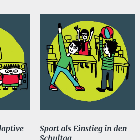
daptive
Sport als Einstieg in den
Schultag