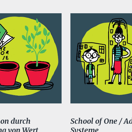
ion durch
School of One / A
ng von Wert
Systeme